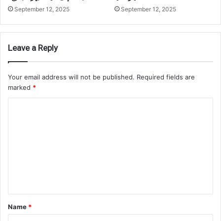
September 12, 2025
September 12, 2025
Leave a Reply
Your email address will not be published.
Required fields are
marked
*
C
o
m
m
e
n
t
Name
*
*