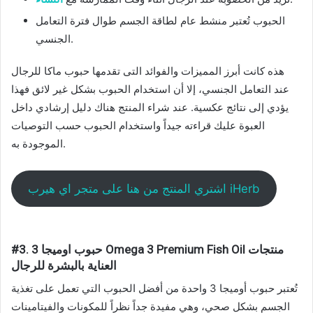
الحبوب تُعتبر منشط عام لطاقة الجسم طوال فترة التعامل
الجنسي.
هذه كانت أبرز المميزات والفوائد التى تقدمها حبوب ماكا للرجال
عند التعامل الجنسي، إلا أن استخدام الحبوب بشكل غير لائق فهذا
يؤدي إلى نتائج عكسية. عند شراء المنتج هناك دليل إرشادي داخل
العبوة عليك قراءته جيداً واستخدام الحبوب حسب التوصيات
الموجودة به.
اشتري المنتج من هنا على متجر اي هيرب iHerb
#3. حبوب اوميجا 3 Omega 3 Premium Fish Oil منتجات
العناية بالبشرة للرجال
تُعتبر حبوب أوميجا 3 واحدة من أفضل الحبوب التي تعمل على تغذية
الجسم بشكل صحي، وهي مفيدة جداً نظراً للمكونات والفيتامينات