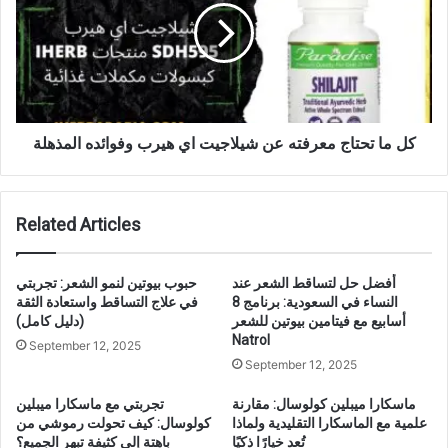
كل ما تحتاج معرفته عن شيلاجيت اي هيرب وفوائده المذهلة
Related Articles
أفضل حل لتساقط الشعر عند
حبوب بيوتين لنمو الشعر: تجربتي
النساء في السعودية: برنامج 8
في علاج التساقط واستعادة الثقة
أسابيع مع فيتامين بيوتين للشعر
(دليل كامل)
Natrol
September 12, 2025
September 12, 2025
ماسكارا ميبلين كولوسال: مقارنة
تجربتي مع ماسكارا ميبلين
علمية مع الماسكارا التقليدية ولماذا
كولوسال: كيف تحولت رموشي من
تُعد خيارًا ذكيًا
باهتة إلى كثيفة تبهر الجميع؟