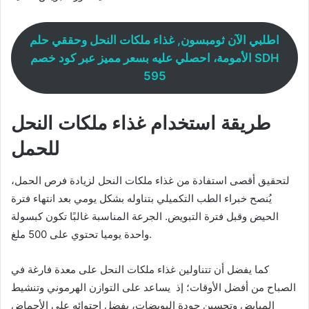
اطلبي الآن ثومبسون‏, غذاء ملكات النحل وحققي حلم
الأمومة، احصلي عليه بسعر مميز عبر كود خصم SDH
595
طريقة استخدام غذاء ملكات النحل
للحمل
لتحقيق أقصى استفادة من غذاء ملكات النحل لزيادة فرص الحمل،
يُنصح خبراء الطب التكميلي بتناوله بشكل يومي بعد انتهاء فترة
الحيض وقبل فترة التبويض. الجرعة المناسبة غالبًا تكون كبسولة
واحدة يوميا تحتوي على 500 ملغ.
كما يفضل أن تتناولين غذاء ملكات النحل على معدة فارغة في
الصباح من أفضل الأوقات؛ إذ يساعد على التوازن الهرموني وتنشيط
المبايض وتحسين جودة البويضات، بفضل احتوائه على الأحماض