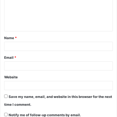
m
e
n
t
Name
*
*
Email
*
Website
Save my name, email, and website in this browser for the next
time I comment.
Notify me of follow-up comments by email.