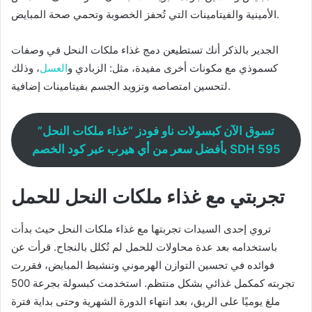
الأمينية والفيتامينات التي تُحفز الخصوبة وتحمي صحة المبايض.
الجدير بالذكر أنك تستطيعن دمج غذاء ملكات النحل في وصفات
كسموذي مع مكونات أخرى مفيدة، مثل: الزبادي و
العسل
، وذلك
لتحسين امتصاصه وتزويد الجسم بفيتامينات إضافية.
تسوق الآن كبسولات ناو فودز “غذاء ملكات النحل”
بأفضل سعر من أي هيرب عبر كود الخصم SDH 595
تجربتي مع غذاء ملكات النحل للحمل
تروي إحدى السيدات تجربتها مع غذاء ملكات النحل حيث بدأت
باستخدامه بعد عدة محاولات للحمل لم تُكلل بالنجاح. قرأت عن
فوائده في تحسين التوازن الهرموني وتنشيط المبايض، فقررت
تجربته كمكمل غذائي بشكل منتظم. استخدمت كبسولة بجرعة 500
ملغ يوميًا على الريق، بعد انتهاء الدورة الشهرية وحتى بداية فترة