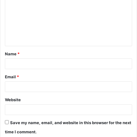
o
m
m
e
n
t
Name
*
*
Email
*
Website
Save my name, email, and website in this browser for the next
time I comment.