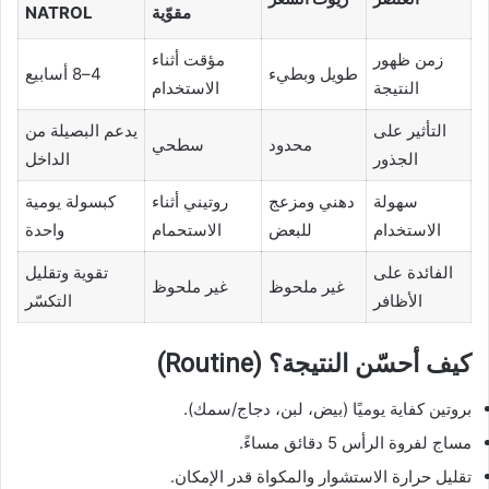
مقوّية
NATROL
زمن ظهور
مؤقت أثناء
طويل وبطيء
4–8 أسابيع
النتيجة
الاستخدام
التأثير على
يدعم البصيلة من
محدود
سطحي
الجذور
الداخل
سهولة
دهني ومزعج
روتيني أثناء
كبسولة يومية
الاستخدام
للبعض
الاستحمام
واحدة
الفائدة على
تقوية وتقليل
غير ملحوظ
غير ملحوظ
الأظافر
التكسّر
كيف أحسّن النتيجة؟ (Routine)
بروتين كفاية يوميًا (بيض، لبن، دجاج/سمك).
مساج لفروة الرأس 5 دقائق مساءً.
تقليل حرارة الاستشوار والمكواة قدر الإمكان.