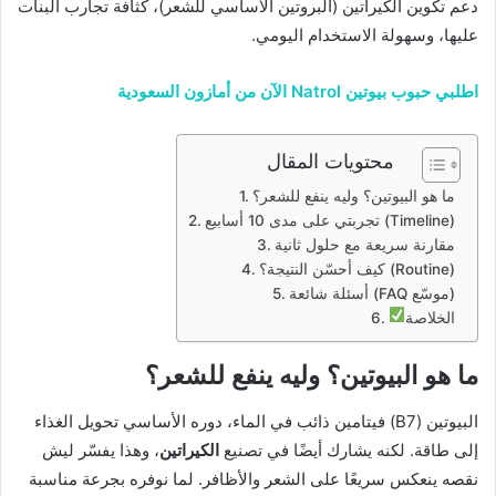
دعم تكوين الكيراتين (البروتين الأساسي للشعر)، كثافة تجارب البنات
عليها، وسهولة الاستخدام اليومي.
اطلبي حبوب بيوتين Natrol الآن من أمازون السعودية
محتويات المقال
ما هو البيوتين؟ وليه ينفع للشعر؟
تجربتي على مدى 10 أسابيع (Timeline)
مقارنة سريعة مع حلول ثانية
كيف أحسّن النتيجة؟ (Routine)
أسئلة شائعة (FAQ موسّع)
الخلاصة
ما هو البيوتين؟ وليه ينفع للشعر؟
البيوتين (B7) فيتامين ذائب في الماء، دوره الأساسي تحويل الغذاء
إلى طاقة. لكنه يشارك أيضًا في تصنيع
الكيراتين
، وهذا يفسّر ليش
نقصه ينعكس سريعًا على الشعر والأظافر. لما نوفره بجرعة مناسبة