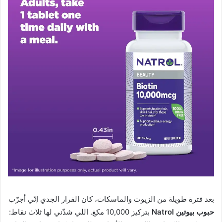
بعد فترة طويلة من الزيوت والماسكات، كان القرار الجدي إنّي أجرّب
حبوب بيوتين Natrol
بتركيز 10,000 مكغ. اللي شدّني لها ثلاث نقاط: