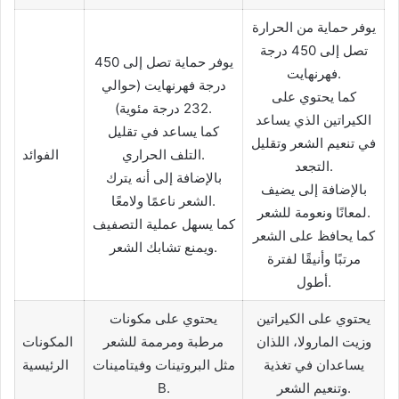
يوفر حماية من الحرارة
تصل إلى 450 درجة
يوفر حماية تصل إلى 450
فهرنهايت.
درجة فهرنهايت (حوالي
كما يحتوي على
232 درجة مئوية).
الكيراتين الذي يساعد
كما يساعد في تقليل
في تنعيم الشعر وتقليل
التلف الحراري.
الفوائد
التجعد.
بالإضافة إلى أنه يترك
بالإضافة إلى يضيف
الشعر ناعمًا ولامعًا.
لمعانًا ونعومة للشعر.
كما يسهل عملية التصفيف
كما يحافظ على الشعر
ويمنع تشابك الشعر.
مرتبًا وأنيقًا لفترة
أطول.
يحتوي على الكيراتين
يحتوي على مكونات
وزيت المارولا، اللذان
مرطبة ومرممة للشعر
المكونات
يساعدان في تغذية
مثل البروتينات وفيتامينات
الرئيسية
وتنعيم الشعر.
B.