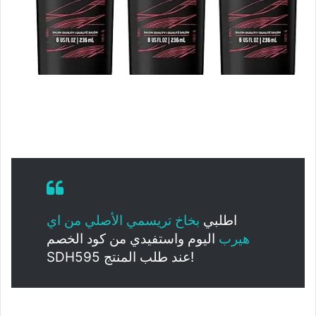
اطلبي
بخاخ تريسمي الأصلي من اي
هيرب
اليوم واستفيدي من كود الخصم
SDH595 عند طلب المنتج!