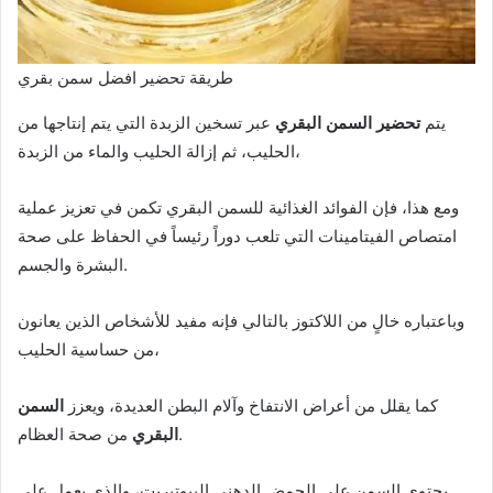
طريقة تحضير افضل سمن بقري
يتم
تحضير السمن البقري
عبر تسخين الزبدة التي يتم إنتاجها من
الحليب، ثم إزالة الحليب والماء من الزبدة،
ومع هذا، فإن الفوائد الغذائية للسمن البقري تكمن في تعزيز عملية
امتصاص الفيتامينات التي تلعب دوراً رئيساً في الحفاظ على صحة
البشرة والجسم.
وباعتباره خالٍ من اللاكتوز بالتالي فإنه مفيد للأشخاص الذين يعانون
من حساسية الحليب،
كما يقلل من أعراض الانتفاخ وآلام البطن العديدة، ويعزز
السمن
من صحة العظام.
البقري
يحتوي السمن على الحمض الدهني البيوتيريت، والذي يعمل على