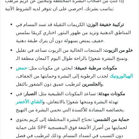
إذا كنتِ من أصحاب البشرة المختلطة وتبحثين عن كريم مرطب
يناسب بشرتك. احرصي على ان تتوفر لديه الشروط الآتية:
تركيبة خفيفة الوزن:
الكريمات الثقيلة قد تسد المسام في
المناطق الدهنية وتزيد من ظهور البثور. اختاري كريمًا بملمس
خفيف يمتص بسهولة دون أن يترك طبقة دهنية.
خلو من الزيوت:
المنتجات الخالية من الزيوت تساعد في تقليل
لمعان منطقة الـT وتمنح البشرة شعورًا بالراحة طوال اليوم.
مكونات مرطبة عميقة:
ابحثي عن مكونات مثل:
حمض
الهيالورونيك
لجذب الرطوبة إلى البشرة وحمايتها من الجفاف،
لترطيب عميق دون الشعور بالثقل.
و
الجلسرين
مكونات مهدئة:
تساعد المكونات الطبيعية مثل:
الصبار:
في
تهدئة البشرة ومنحها شعورًا بالانتعاش، و
الشاي الأخضر
بخصائصه المضادة للأكسدة التي تحمي البشرة من التهيج.
حماية من الشمس:
تحتاج البشرة المختلطة إلى كريم يحتوي
على حماية SPF لحمايتها من أضرار الأشعة فوق البنفسجية
دون التسبب في انسداد المسام. وذلك لترطيب في فصل