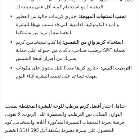
مع استخدام كمية أقل على منطقة الـT الدهنية.
تجنب المنتجات المهيجة:
اختاري كريمات خالية من العطور
والمواد الكيميائية القاسية التي قد تسبب تهيجًا للبشرة
الحساسة أو تزيد من مشاكلها.
استخدام كريم واقٍ من الشمس:
إذا كنتِ تستخدمين كريم
ترطيب صباحي، تأكدي من احتوائه على حماية SPF لحماية
بشرتك من أضرار أشعة الشمس.
الترطيب الليلي:
اختاري كريمًا مغذيًا لليل يحتوي على مكونات
مهدئة تساعد على تجديد البشرة أثناء النوم.
ختامًا، اختيار
أفضل كريم مرطب للوجه للبشرة المختلطة
يمنحك
التوازن المثالي بين الترطيب والسيطرة على الزيوت. لا تفوتي
فرصة تجربة المنتجات المميزة المذكورة أعلاه، واستخدمي كود
الخصم SDH 595 للحصول على بشرة مشرقة بتكلفة أقل!