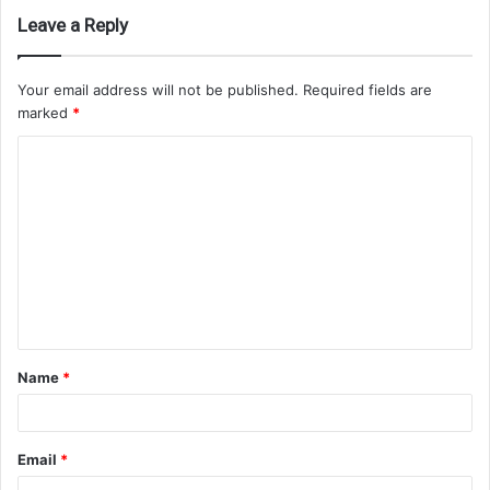
Leave a Reply
Your email address will not be published.
Required fields are
marked
*
C
o
m
m
e
n
t
Name
*
*
Email
*