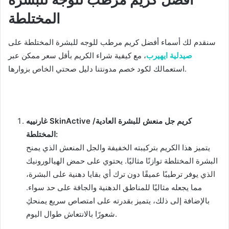
أفضل كريم مرطب للوجه للبشرة
المختلطة
سنقدم لك أسماء أفضل كريم مرطب للوجه للبشرة المختلطة على
صيدلية ايهيرب
، مع كيفية شراء الكريم بأقل سعر ممكن عبر
استعمالك لكود خصم مدونتنا دليل صحتي الخاص بزوارها.
غارنييه SkinActive كريم جل منعش للبشرة العادية/
المختلطة:
يتميز هذا الكريم بتركيبته الخفيفة والجل المنعش الذي يمنح
البشرة المختلطة توازنًا مثاليًا. يحتوي على حمض الهيالورونيك
الذي يوفر ترطيبًا عميقًا دون ترك أي بقايا دهنية على البشرة،
مما يجعله مثاليًا للمناطق الدهنية والجافة على حد سواء.
بالإضافة إلى ذلك، يتميز بقدرته على امتصاص سريع يمنحكِ
شعورًا بالانتعاش طوال اليوم.