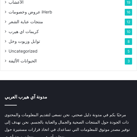
الأعشاب
19
عروض وخصومات iHerb
16
منتجات عناية الشعر
12
كريمات اي هيرب
10
توابل وزيوت وخل
8
Uncategorized
5
الحيوانات الأليفة
3
مدونة آي هيرب العربي
مرحبًا بكم في مدونة دليل صحتي. نحن نسعى لتقديم المعلومات والمحتوى
ذات الجودة حول المنتجات الصحية والجمال والعناية بالجسم. نحن نهدف إلى
توفير مصدر موثوق للمعلومات التي تساعدك في اتخاذ قرارات مستنيرة حول
منتجات آي هيرب ومنتجات صحة أخرى.