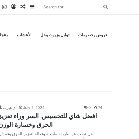
k
er
YouTube
Instagram
Log
Random
Sidebar
Search
In
Article
for
عروض وخصومات
توابل وزيوت وخل
الأعشاب
منتجا
74
0
July 5, 2024
اي هيرب
افضل شاي للتخسيس: السر وراء تعزيز
الحرق وخسارة الوزن
هل تبحث عن طريقة طبيعية وفعالة لتعزيز الحرق وفقدان